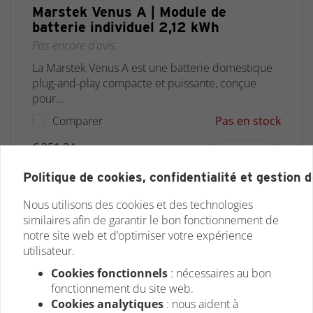
Marstek Venus A | Module de
batterie individuel 2,12 kWh
Pas encore d'avis
La Marstek Venus A est une batterie domestique
plug-and-play compacte et puissante, conçue
pour...
Comparer
Pas en stock
€ 351,24
hors TVA
€ 425,00
TVA incl.
Politique de cookies, confidentialité et gestion 
Nous utilisons des cookies et des technologies
similaires afin de garantir le bon fonctionnement de
notre site web et d’optimiser votre expérience
utilisateur.
Cookies fonctionnels
: nécessaires au bon
fonctionnement du site web.
Cookies analytiques
: nous aident à