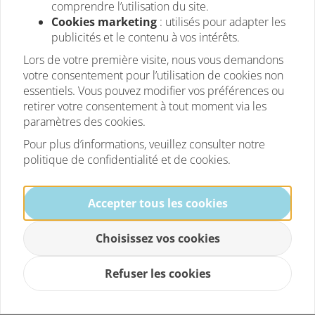
comprendre l’utilisation du site.
Cookies marketing
: utilisés pour adapter les
publicités et le contenu à vos intérêts.
Lors de votre première visite, nous vous demandons
votre consentement pour l’utilisation de cookies non
essentiels. Vous pouvez modifier vos préférences ou
retirer votre consentement à tout moment via les
paramètres des cookies.
Marstek Venus A incl. Onduleur 1,2
kW + Batterie 2,12 kWh Incl.
Pour plus d’informations, veuillez consulter notre
compteur P1 gratuit
politique de confidentialité et de cookies.
Pas encore d'avis
Le Marstek Venus A est une solution puissante et
Accepter tous les cookies
innovante tout-en-un pour le stockage...
Comparer
Pas en stock
Choisissez vos cookies
€ 470,25
hors TVA
Refuser les cookies
€ 569,00
TVA incl.