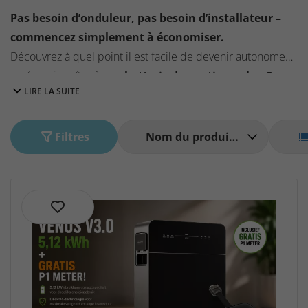
Pas besoin d’onduleur, pas besoin d’installateur –
commencez simplement à économiser.
Découvrez à quel point il est facile de devenir autonome
en énergie grâce à une
batterie domestique plug &
LIRE LA SUITE
play
.
Filtres