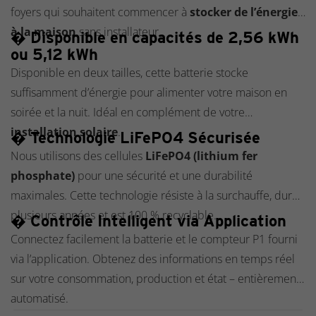
foyers qui souhaitent commencer à
stocker de l’énergie
à la maison
sans installateur.
� Disponible en capacités de 2,56 kWh
ou 5,12 kWh
Disponible en deux tailles, cette batterie stocke
suffisamment d’énergie pour alimenter votre maison en
soirée et la nuit. Idéal en complément de votre
installation solaire
.
� Technologie LiFePO4 Sécurisée
Nous utilisons des cellules
LiFePO4 (lithium fer
phosphate)
pour une sécurité et une durabilité
maximales. Cette technologie résiste à la surchauffe, dure
plusieurs années et est 100 % recyclable.
� Contrôle Intelligent via Application
Connectez facilement la batterie et le compteur P1 fourni
via l’application. Obtenez des informations en temps réel
sur votre consommation, production et état – entièrement
automatisé.