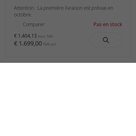
Attention : La première livraison est prévue en
octobre.
Comparer
Pas en stock
€ 1.404,13
hors TVA
€ 1.699,00
TVA incl.
Délai de rétractation de 14 jours
Cliquez ici pour plus d'informations