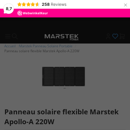
×
258
Reviews
8,7
Partenaire Premium Autorisé Marstek
Accueil
Marstek Panneau Solaire Portable
Panneau solaire flexible Marstek Apollo-A 220W
Panneau solaire flexible Marstek
Apollo-A 220W