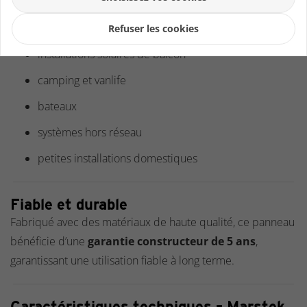
Idéal pour les applications mobiles
Le panneau solaire Marstek Apollo-A 220W est idéal pour :
Refuser les cookies
installations solaires de balcon
camping et vanlife
bateaux
systèmes hors réseau
petites installations domestiques
Fiable et durable
Fabriqué avec des matériaux de haute qualité, ce panneau
bénéficie d’une
garantie constructeur de 5 ans
,
garantissant une utilisation fiable à long terme.
Caractéristiques techniques – Marstek