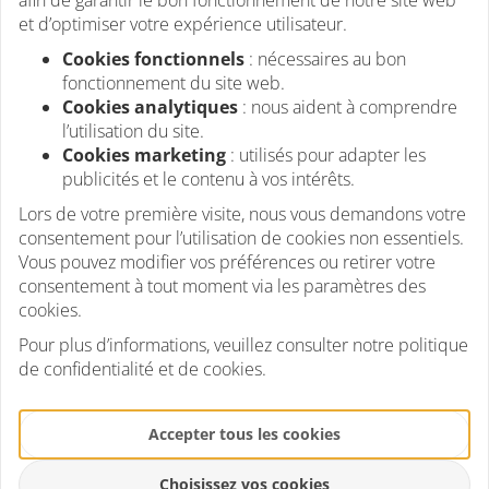
et d’optimiser votre expérience utilisateur.
camping-cars et vans
Cookies fonctionnels
: nécessaires au bon
bateaux
fonctionnement du site web.
Cookies analytiques
: nous aident à comprendre
balcons et terrasses
l’utilisation du site.
Cookies marketing
: utilisés pour adapter les
abris de jardin
publicités et le contenu à vos intérêts.
installations temporaires
Lors de votre première visite, nous vous demandons votre
consentement pour l’utilisation de cookies non essentiels.
Vous pouvez modifier vos préférences ou retirer votre
Excellentes performances dans un
consentement à tout moment via les paramètres des
format compact
cookies.
Avec une puissance de
220 W
et une tension à vide de
Pour plus d’informations, veuillez consulter notre politique
20,81 V
, ce panneau est compatible avec de nombreux
de confidentialité et de cookies.
régulateurs et systèmes solaires.
Il est conçu pour fonctionner durablement en extérieur.
Accepter tous les cookies
Choisissez vos cookies