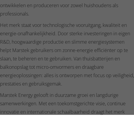
ontwikkelen en produceren voor zowel huishoudens als
professionals.
Het merk staat voor technologische vooruitgang, kwaliteit en
energie-onafhankelijkheid. Door sterke investeringen in eigen
R&D, hoogwaardige productie en slimme energiesystemen
helpt Marstek gebruikers om zonne-energie efficiënter op te
slaan, te beheren en te gebruiken. Van thuisbatterijen en
balkonopslag tot micro-omvormers en draagbare
energieoplossingen: alles is ontworpen met focus op veiligheid,
prestaties en gebruiksgemak.
Marstek Energy gelooft in duurzame groei en langdurige
samenwerkingen. Met een toekomstgerichte visie, continue
innovatie en internationale schaalbaarheid draagt het merk
actief bij aan de energietransitie en een stabiele, groene
energievoorziening voor de volgende generaties.