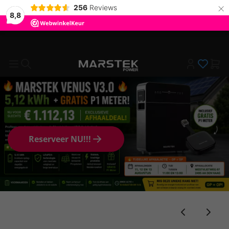
×
256
Reviews
8,8
Marstek Authorized Premium Partner
Reserveer NU!!!