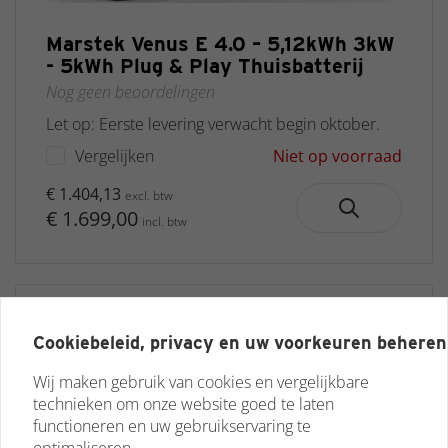
Marstek Venus E 4.0 – 5,12kWh 3kW
- 5kWh Plug & Play Thuisbatterij
Nog geen beoordelingen
Let op: Eerste levering verwacht begin oktober.
Vergelijken
Niet op voorraad
€ 1.404,13
excl. btw
€ 1.699,00
incl. btw
Cookiebeleid, privacy en uw voorkeuren beheren
Wij maken gebruik van cookies en vergelijkbare
technieken om onze website goed te laten
functioneren en uw gebruikservaring te
optimaliseren.