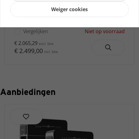
10kWh Plug & Play Thuisbatterij
Weiger cookies
Nog geen beoordelingen
Let op: Eerste levering verwacht in ocktober
Vergelijken
Niet op voorraad
€ 2.065,29
excl. btw
€ 2.499,00
incl. btw
Aanbiedingen